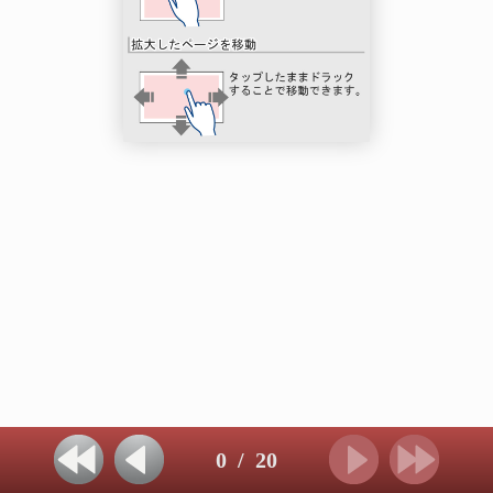
0
/
20