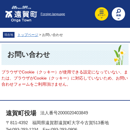
ペ
メ
ー
ニ
Foreign language
ジ
ュ
の
ー
先
を
頭
飛
トップページ
>
お問い合わせ
現在地
で
ば
す
し
本
。
て
文
お問い合わせ
本
文
へ
ブラウザでCookie（クッキー）が使用できる設定になっていない、ま
たは、ブラウザがCookie（クッキー）に対応していないため、お問い
合わせフォームをご利用頂けません。
遠賀町役場
法人番号2000020403849
〒811-4392 福岡県遠賀郡遠賀町大字今古賀513番地
Tel:093-293-1234 Fax:093-293-0806