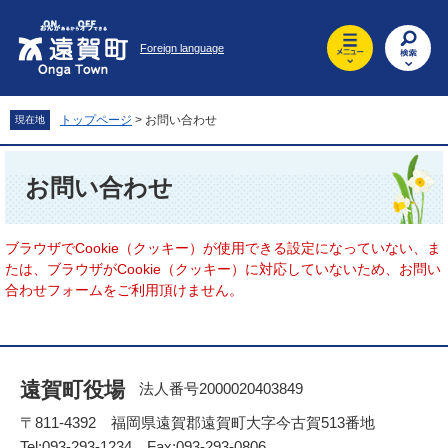
ペ
メ
ー
ニ
Foreign language
ジ
ュ
の
ー
先
を
頭
飛
トップページ
>
お問い合わせ
現在地
で
ば
す
し
本
。
て
文
お問い合わせ
本
文
へ
ブラウザでCookie（クッキー）が使用できる設定になっていない、ま
たは、ブラウザがCookie（クッキー）に対応していないため、お問い
合わせフォームをご利用頂けません。
遠賀町役場
法人番号2000020403849
〒811-4392 福岡県遠賀郡遠賀町大字今古賀513番地
Tel:093-293-1234 Fax:093-293-0806