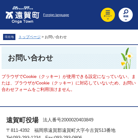
ペ
メ
ー
ニ
Foreign language
ジ
ュ
の
ー
先
を
頭
飛
トップページ
>
お問い合わせ
現在地
で
ば
す
し
本
。
て
文
お問い合わせ
本
文
へ
ブラウザでCookie（クッキー）が使用できる設定になっていない、ま
たは、ブラウザがCookie（クッキー）に対応していないため、お問い
合わせフォームをご利用頂けません。
遠賀町役場
法人番号2000020403849
〒811-4392 福岡県遠賀郡遠賀町大字今古賀513番地
Tel:093-293-1234 Fax:093-293-0806