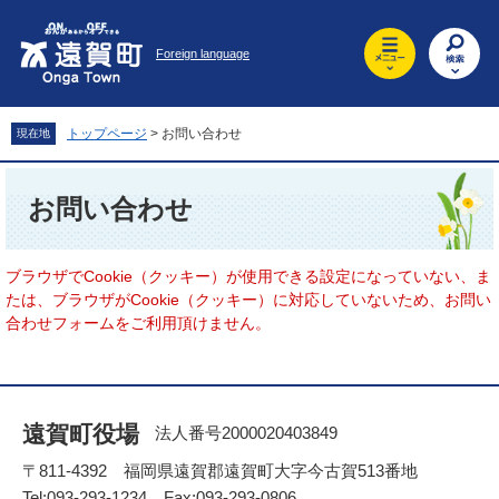
ペ
メ
ー
ニ
Foreign language
ジ
ュ
の
ー
先
を
頭
飛
トップページ
>
お問い合わせ
現在地
で
ば
す
し
本
。
て
文
お問い合わせ
本
文
へ
ブラウザでCookie（クッキー）が使用できる設定になっていない、ま
たは、ブラウザがCookie（クッキー）に対応していないため、お問い
合わせフォームをご利用頂けません。
遠賀町役場
法人番号2000020403849
〒811-4392 福岡県遠賀郡遠賀町大字今古賀513番地
Tel:093-293-1234 Fax:093-293-0806