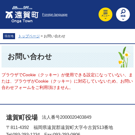
ペ
メ
ー
ニ
Foreign language
ジ
ュ
の
ー
先
を
頭
飛
トップページ
>
お問い合わせ
現在地
で
ば
す
し
本
。
て
文
お問い合わせ
本
文
へ
ブラウザでCookie（クッキー）が使用できる設定になっていない、ま
たは、ブラウザがCookie（クッキー）に対応していないため、お問い
合わせフォームをご利用頂けません。
遠賀町役場
法人番号2000020403849
〒811-4392 福岡県遠賀郡遠賀町大字今古賀513番地
Tel:093-293-1234 Fax:093-293-0806