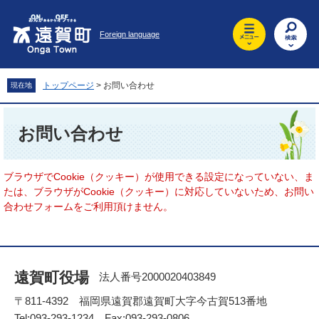
ペ
メ
ー
ニ
Foreign language
ジ
ュ
の
ー
先
を
頭
飛
トップページ
>
お問い合わせ
現在地
で
ば
す
し
本
。
て
文
お問い合わせ
本
文
へ
ブラウザでCookie（クッキー）が使用できる設定になっていない、ま
たは、ブラウザがCookie（クッキー）に対応していないため、お問い
合わせフォームをご利用頂けません。
遠賀町役場
法人番号2000020403849
〒811-4392 福岡県遠賀郡遠賀町大字今古賀513番地
Tel:093-293-1234 Fax:093-293-0806