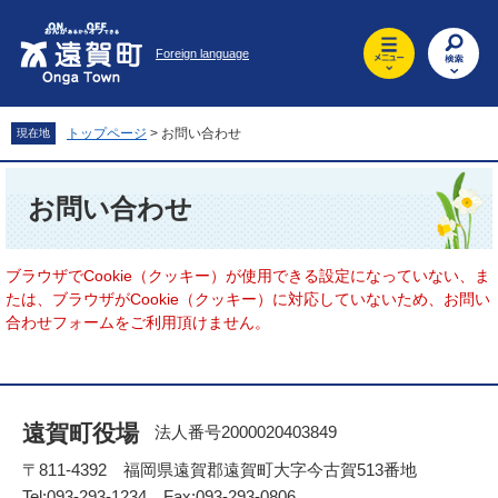
ペ
メ
ー
ニ
Foreign language
ジ
ュ
の
ー
先
を
頭
飛
トップページ
>
お問い合わせ
現在地
で
ば
す
し
本
。
て
文
お問い合わせ
本
文
へ
ブラウザでCookie（クッキー）が使用できる設定になっていない、ま
たは、ブラウザがCookie（クッキー）に対応していないため、お問い
合わせフォームをご利用頂けません。
遠賀町役場
法人番号2000020403849
〒811-4392 福岡県遠賀郡遠賀町大字今古賀513番地
Tel:093-293-1234 Fax:093-293-0806