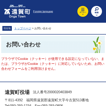
ペ
メ
ー
ニ
Foreign language
ジ
ュ
の
ー
先
を
頭
飛
トップページ
>
お問い合わせ
現在地
で
ば
す
し
本
。
て
文
お問い合わせ
本
文
へ
ブラウザでCookie（クッキー）が使用できる設定になっていない、ま
たは、ブラウザがCookie（クッキー）に対応していないため、お問い
合わせフォームをご利用頂けません。
遠賀町役場
法人番号2000020403849
〒811-4392 福岡県遠賀郡遠賀町大字今古賀513番地
Tel:093-293-1234 Fax:093-293-0806