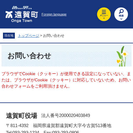
ペ
メ
ー
ニ
Foreign language
ジ
ュ
の
ー
先
を
頭
飛
トップページ
>
お問い合わせ
現在地
で
ば
す
し
本
。
て
文
お問い合わせ
本
文
へ
ブラウザでCookie（クッキー）が使用できる設定になっていない、ま
たは、ブラウザがCookie（クッキー）に対応していないため、お問い
合わせフォームをご利用頂けません。
遠賀町役場
法人番号2000020403849
〒811-4392 福岡県遠賀郡遠賀町大字今古賀513番地
Tel:093-293-1234 Fax:093-293-0806