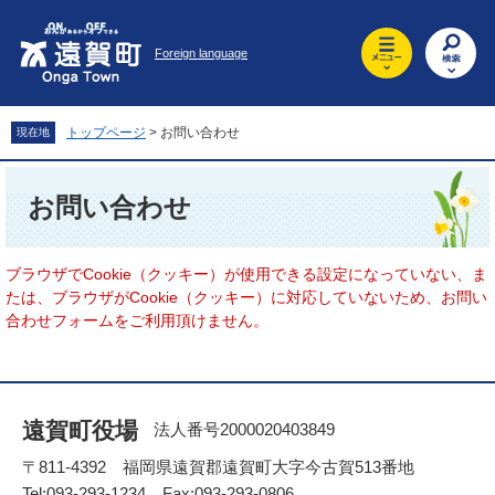
ペ
メ
ー
ニ
Foreign language
ジ
ュ
の
ー
先
を
頭
飛
トップページ
>
お問い合わせ
現在地
で
ば
す
し
本
。
て
文
お問い合わせ
本
文
へ
ブラウザでCookie（クッキー）が使用できる設定になっていない、ま
たは、ブラウザがCookie（クッキー）に対応していないため、お問い
合わせフォームをご利用頂けません。
遠賀町役場
法人番号2000020403849
〒811-4392 福岡県遠賀郡遠賀町大字今古賀513番地
Tel:093-293-1234 Fax:093-293-0806