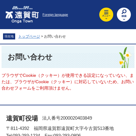
ペ
メ
ー
ニ
Foreign language
ジ
ュ
の
ー
先
を
頭
飛
トップページ
>
お問い合わせ
現在地
で
ば
す
し
本
。
て
文
お問い合わせ
本
文
へ
ブラウザでCookie（クッキー）が使用できる設定になっていない、ま
たは、ブラウザがCookie（クッキー）に対応していないため、お問い
合わせフォームをご利用頂けません。
遠賀町役場
法人番号2000020403849
〒811-4392 福岡県遠賀郡遠賀町大字今古賀513番地
Tel:093-293-1234 Fax:093-293-0806