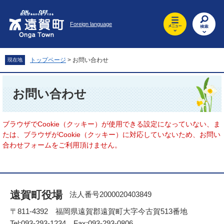
ペ
メ
ー
ニ
Foreign language
ジ
ュ
の
ー
先
を
頭
飛
トップページ
>
お問い合わせ
現在地
で
ば
す
し
本
。
て
文
お問い合わせ
本
文
へ
ブラウザでCookie（クッキー）が使用できる設定になっていない、ま
たは、ブラウザがCookie（クッキー）に対応していないため、お問い
合わせフォームをご利用頂けません。
遠賀町役場
法人番号2000020403849
〒811-4392 福岡県遠賀郡遠賀町大字今古賀513番地
Tel:093-293-1234 Fax:093-293-0806