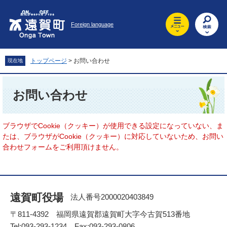
ペ
メ
ー
ニ
Foreign language
ジ
ュ
の
ー
先
を
頭
飛
トップページ
>
お問い合わせ
現在地
で
ば
す
し
本
。
て
文
お問い合わせ
本
文
へ
ブラウザでCookie（クッキー）が使用できる設定になっていない、ま
たは、ブラウザがCookie（クッキー）に対応していないため、お問い
合わせフォームをご利用頂けません。
遠賀町役場
法人番号2000020403849
〒811-4392 福岡県遠賀郡遠賀町大字今古賀513番地
Tel:093-293-1234 Fax:093-293-0806