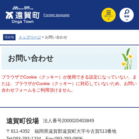
ペ
メ
ー
ニ
Foreign language
ジ
ュ
の
ー
先
を
頭
飛
トップページ
>
お問い合わせ
現在地
で
ば
す
し
本
。
て
文
お問い合わせ
本
文
へ
ブラウザでCookie（クッキー）が使用できる設定になっていない、ま
たは、ブラウザがCookie（クッキー）に対応していないため、お問い
合わせフォームをご利用頂けません。
遠賀町役場
法人番号2000020403849
〒811-4392 福岡県遠賀郡遠賀町大字今古賀513番地
Tel:093-293-1234 Fax:093-293-0806