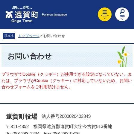
ペ
メ
ー
ニ
Foreign language
ジ
ュ
の
ー
先
を
頭
飛
トップページ
>
お問い合わせ
現在地
で
ば
す
し
本
。
て
文
お問い合わせ
本
文
へ
ブラウザでCookie（クッキー）が使用できる設定になっていない、ま
たは、ブラウザがCookie（クッキー）に対応していないため、お問い
合わせフォームをご利用頂けません。
遠賀町役場
法人番号2000020403849
〒811-4392 福岡県遠賀郡遠賀町大字今古賀513番地
Tel:093-293-1234 Fax:093-293-0806