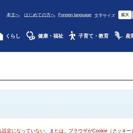
本文へ
はじめての方へ
Foreign language
拡大
文字サイズ
くらし
健康・福祉
子育て・教育
産
きる設定になっていない、または、ブラウザがCookie（クッ