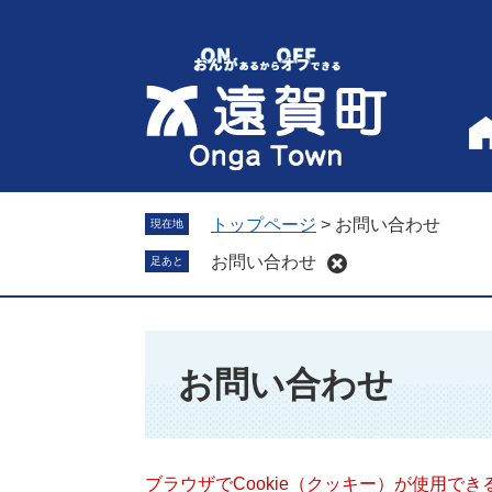
ペ
メ
ー
ニ
ジ
ュ
の
ー
先
を
頭
飛
で
ば
す
し
。
て
トップページ
>
お問い合わせ
現在地
本
お問い合わせ
足あと
文
へ
本
文
お問い合わせ
ブラウザでCookie（クッキー）が使用で