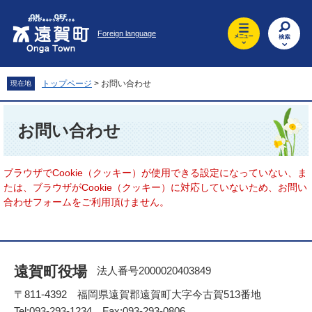
ペ
メ
ー
ニ
Foreign language
ジ
ュ
の
ー
先
を
頭
飛
トップページ
>
お問い合わせ
現在地
で
ば
す
し
本
。
て
文
お問い合わせ
本
文
へ
ブラウザでCookie（クッキー）が使用できる設定になっていない、ま
たは、ブラウザがCookie（クッキー）に対応していないため、お問い
合わせフォームをご利用頂けません。
遠賀町役場
法人番号2000020403849
〒811-4392 福岡県遠賀郡遠賀町大字今古賀513番地
Tel:093-293-1234 Fax:093-293-0806