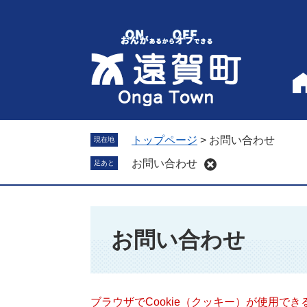
ペ
メ
ー
ニ
ジ
ュ
の
ー
先
を
頭
飛
で
ば
す
し
。
て
トップページ
>
お問い合わせ
現在地
本
お問い合わせ
足あと
文
へ
本
文
お問い合わせ
ブラウザでCookie（クッキー）が使用で