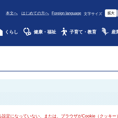
本文へ
はじめての方へ
Foreign language
拡大
文字サイズ
くらし
健康・福祉
子育て・教育
産
きる設定になっていない、または、ブラウザがCookie（クッ