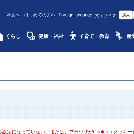
本文へ
はじめての方へ
Foreign language
拡大
文字サイズ
くらし
健康・福祉
子育て・教育
産
きる設定になっていない、または、ブラウザがCookie（クッ