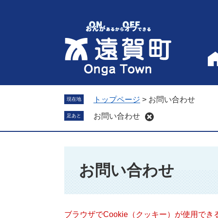
ペ
メ
ー
ニ
ジ
ュ
の
ー
先
を
頭
飛
で
ば
す
し
。
て
トップページ
>
お問い合わせ
現在地
本
お問い合わせ
足あと
文
へ
本
文
お問い合わせ
ブラウザでCookie（クッキー）が使用で