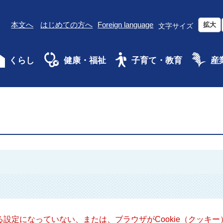
本文へ
はじめての方へ
Foreign language
拡大
文字サイズ
くらし
健康・福祉
子育て・教育
産
きる設定になっていない、または、ブラウザがCookie（クッ