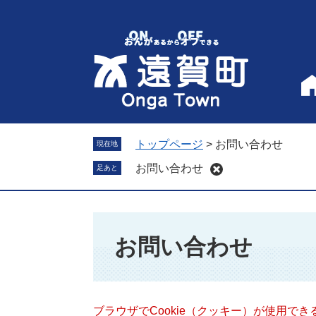
ペ
メ
ー
ニ
ジ
ュ
の
ー
先
を
頭
飛
で
ば
す
し
。
て
トップページ
>
お問い合わせ
現在地
本
お問い合わせ
足あと
文
へ
本
文
お問い合わせ
ブラウザでCookie（クッキー）が使用で