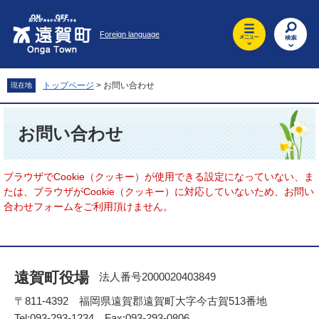
ペ
メ
ー
ニ
Foreign language
ジ
ュ
の
ー
先
を
頭
飛
トップページ
>
お問い合わせ
現在地
で
ば
す
し
本
。
て
文
お問い合わせ
本
文
へ
ブラウザでCookie（クッキー）が使用できる設定になっていない、ま
たは、ブラウザがCookie（クッキー）に対応していないため、お問い
合わせフォームをご利用頂けません。
遠賀町役場
法人番号2000020403849
〒811-4392 福岡県遠賀郡遠賀町大字今古賀513番地
Tel:093-293-1234 Fax:093-293-0806