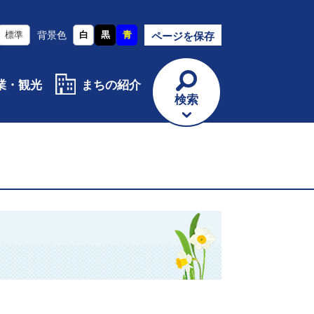
標準
背景色
白
黒
青
ページを保存
業・観光
まちの紹介
検索