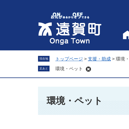
ペ
メ
ー
ニ
ジ
ュ
の
ー
先
を
頭
飛
で
ば
す
し
。
て
トップページ
>
支援・助成
>
環境
現在地
本
環境・ペット
足あと
文
へ
本
文
環境・ペット