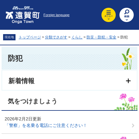
ペ
メ
ー
ニ
Foreign language
ジ
ュ
の
ー
先
を
頭
飛
トップページ
>
分類でさがす
>
くらし
>
防災・防犯・安全
>
防犯
現在地
で
ば
す
し
本
。
て
文
防犯
本
文
へ
新着情報
気をつけましょう
2026年2月2日更新
「警察」を名乗る電話にご注意ください！