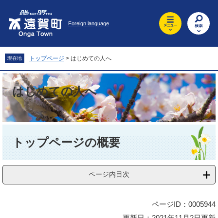
ペ
メ
ー
ニ
Foreign language
ジ
ュ
の
ー
先
を
頭
飛
トップページ
>
はじめての人へ
現在地
で
ば
す
し
。
て
はじめての人へ
本
文
へ
本
文
トップページの概要
ページ内目次
ページID：0005944
更新日：2021年11月2日更新