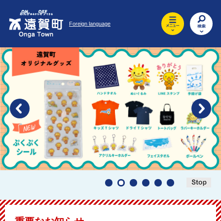
ペ
メ
ー
ニ
Foreign language
ジ
ュ
の
ー
先
を
頭
飛
で
ば
す
し
。
て
本
文
へ