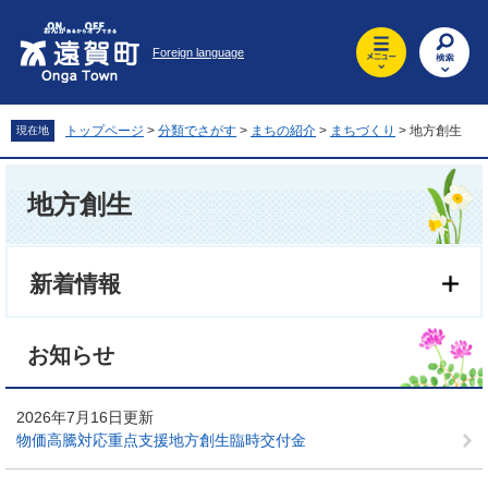
ペ
メ
ー
ニ
Foreign language
ジ
ュ
の
ー
先
を
頭
飛
トップページ
>
分類でさがす
>
まちの紹介
>
まちづくり
>
地方創生
現在地
で
ば
す
し
本
。
て
文
地方創生
本
文
へ
新着情報
お知らせ
2026年7月16日更新
物価高騰対応重点支援地方創生臨時交付金