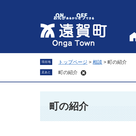
ペ
メ
ー
ニ
ジ
ュ
の
ー
先
を
頭
飛
で
ば
す
し
。
て
トップページ
>
相談
>
町の紹介
現在地
本
町の紹介
足あと
文
へ
本
文
町の紹介