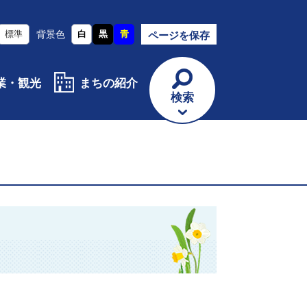
標準
背景色
白
黒
青
ページを保存
業・観光
まちの紹介
検索