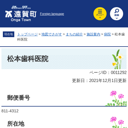
ペ
メ
ー
ニ
Foreign language
ジ
ュ
の
ー
先
を
頭
飛
トップページ
>
地図でさがす
>
まちの紹介
>
施設案内
>
病院
>
松本歯
現在地
で
ば
科医院
す
し
。
て
本
本
文
松本歯科医院
文
へ
ページID：0011292
更新日：2021年12月1日更新
郵便番号
811-4312
所在地