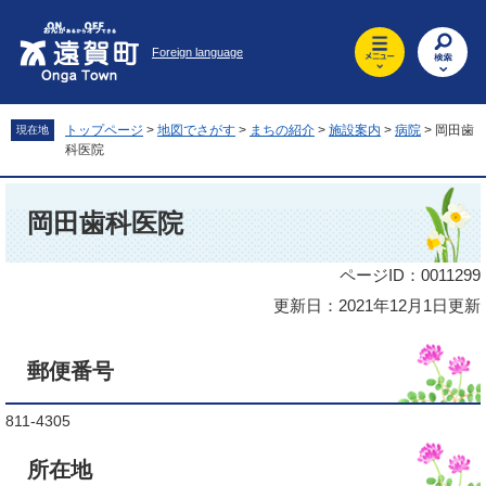
ペ
メ
ー
ニ
Foreign language
ジ
ュ
の
ー
先
を
頭
飛
トップページ
>
地図でさがす
>
まちの紹介
>
施設案内
>
病院
>
岡田歯
現在地
で
ば
科医院
す
し
。
て
本
本
文
岡田歯科医院
文
へ
ページID：0011299
更新日：2021年12月1日更新
郵便番号
811-4305
所在地