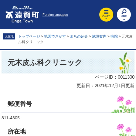
ペ
メ
ー
ニ
Foreign language
ジ
ュ
の
ー
先
を
頭
飛
トップページ
>
地図でさがす
>
まちの紹介
>
施設案内
>
病院
>
元木皮
現在地
で
ば
ふ科クリニック
す
し
。
て
本
本
文
元木皮ふ科クリニック
文
へ
ページID：0011300
更新日：2021年12月1日更新
郵便番号
811-4305
所在地