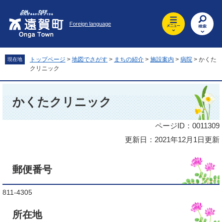
ペ
メ
ー
ニ
Foreign language
ジ
ュ
の
ー
先
を
頭
飛
トップページ
>
地図でさがす
>
まちの紹介
>
施設案内
>
病院
>
かくた
現在地
で
ば
クリニック
す
し
。
て
本
本
文
かくたクリニック
文
へ
ページID：0011309
更新日：2021年12月1日更新
郵便番号
811-4305
所在地