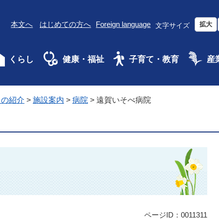
本文へ
はじめての方へ
Foreign language
拡大
文字サイズ
くらし
健康・福祉
子育て・教育
産
ちの紹介
>
施設案内
>
病院
>
遠賀いそべ病院
ページID：0011311