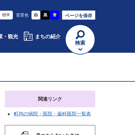
標準
背景色
白
黒
青
ページを保存
業・観光
まちの紹介
検索
関連リンク
町内の病院・医院・歯科医院一覧表