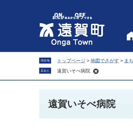
ペ
メ
ー
ニ
ジ
ュ
の
ー
先
を
頭
飛
で
ば
す
し
。
て
トップページ
>
地図でさがす
>
ま
現在地
本
遠賀いそべ病院
足あと
文
へ
本
文
遠賀いそべ病院