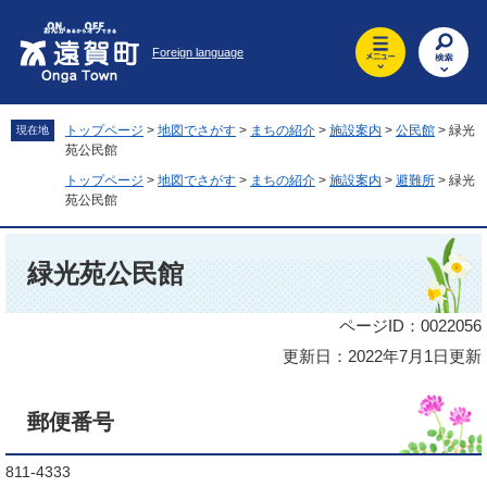
ペ
メ
ー
ニ
Foreign language
ジ
ュ
の
ー
先
を
頭
飛
トップページ
>
地図でさがす
>
まちの紹介
>
施設案内
>
公民館
>
緑光
現在地
で
ば
苑公民館
す
し
トップページ
>
地図でさがす
>
まちの紹介
>
施設案内
>
避難所
>
緑光
。
て
苑公民館
本
文
本
へ
文
緑光苑公民館
ページID：0022056
更新日：2022年7月1日更新
郵便番号
811-4333