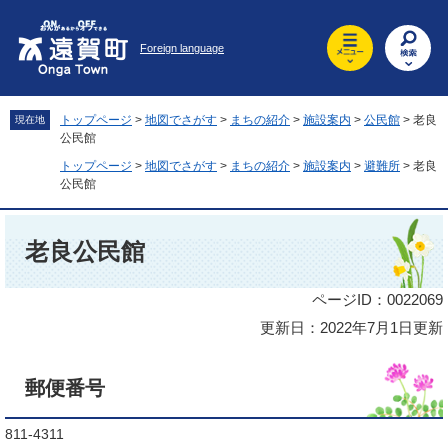
ペ
メ
ー
ニ
Foreign language
ジ
ュ
の
ー
先
を
頭
飛
トップページ
>
地図でさがす
>
まちの紹介
>
施設案内
>
公民館
>
老良
現在地
で
ば
公民館
す
し
トップページ
>
地図でさがす
>
まちの紹介
>
施設案内
>
避難所
>
老良
。
て
公民館
本
文
本
へ
文
老良公民館
ページID：0022069
更新日：2022年7月1日更新
郵便番号
811-4311