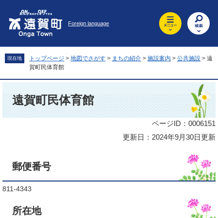
ペ
メ
ー
ニ
Foreign language
ジ
ュ
の
ー
先
を
頭
飛
トップページ
>
地図でさがす
>
まちの紹介
>
施設案内
>
公共施設
>
遠
現在地
で
ば
賀町民体育館
す
し
。
て
本
本
文
遠賀町民体育館
文
へ
ページID：0006151
更新日：2024年9月30日更新
郵便番号
811-4343
所在地