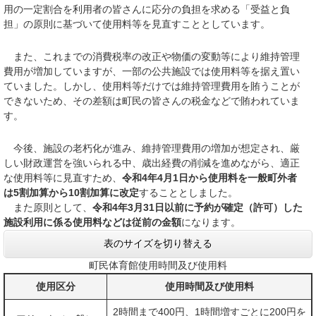
用の一定割合を利用者の皆さんに応分の負担を求める「受益と負
担」の原則に基づいて使用料等を見直すこととしています。
また、これまでの消費税率の改正や物価の変動等により維持管理
費用が増加していますが、一部の公共施設では使用料等を据え置い
ていました。しかし、使用料等だけでは維持管理費用を賄うことが
できないため、その差額は町民の皆さんの税金などで賄われていま
す。
今後、施設の老朽化が進み、維持管理費用の増加が想定され、厳
しい財政運営を強いられる中、歳出経費の削減を進めながら、適正
な使用料等に見直すため、
令和4年4月1日から使用料を一般町外者
は5割加算から10割加算に改定
することとしました。
また原則として、
令和4年3月31日以前に予約が確定（許可）した
施設利用に係る使用料などは従前の金額
になります。
表のサイズを切り替える
町民体育館使用時間及び使用料
使用区分
使用時間及び使用料
2時間まで400円、1時間増すごとに200円を