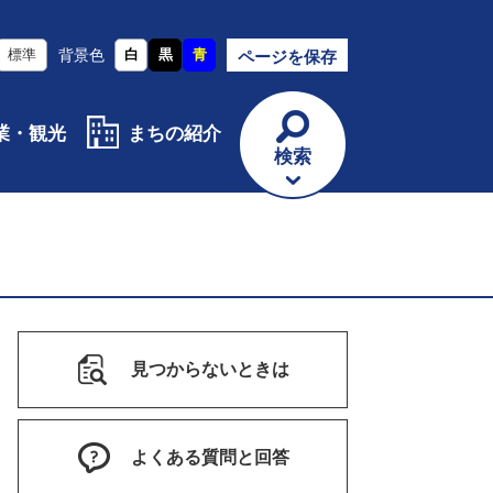
標準
背景色
白
黒
青
ページを保存
業・観光
まちの紹介
検索
）
見つからないときは
よくある質問と回答