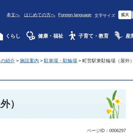
本文へ
はじめての方へ
Foreign language
拡大
文字サイズ
くらし
健康・福祉
子育て・教育
産
ちの紹介
>
施設案内
>
駐車場・駐輪場
>
町営駅東駐輪場（屋外
屋外）
ページID：0006297