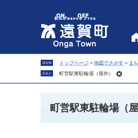
ペ
メ
ー
ニ
ジ
ュ
の
ー
先
を
頭
飛
で
ば
す
し
。
て
トップページ
>
地図でさがす
>
ま
現在地
本
町営駅東駐輪場（屋外）
足あと
文
へ
本
文
町営駅東駐輪場（