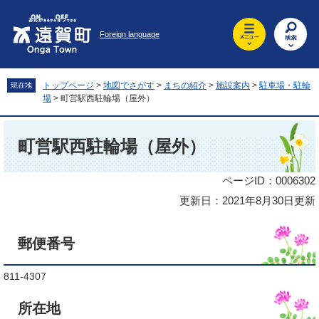
ペ
メ
ー
ニ
Foreign language
ジ
ュ
の
ー
先
を
頭
飛
トップページ
>
地図でさがす
>
まちの紹介
>
施設案内
>
駐車場・駐輪
現在地
で
ば
場
>
町営駅西駐輪場（屋外）
す
し
。
て
本
本
文
町営駅西駐輪場（屋外）
文
へ
ページID：0006302
更新日：2021年8月30日更新
郵便番号
811-4307
所在地