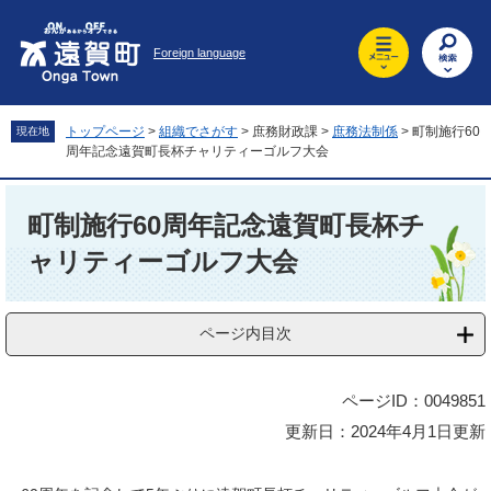
ペ
メ
ー
ニ
Foreign language
ジ
ュ
の
ー
先
を
頭
飛
トップページ
>
組織でさがす
>
庶務財政課
>
庶務法制係
>
町制施行60
現在地
で
ば
周年記念遠賀町長杯チャリティーゴルフ大会
す
し
。
て
本
本
文
町制施行60周年記念遠賀町長杯チ
文
ャリティーゴルフ大会
へ
ページ内目次
ページID：0049851
更新日：2024年4月1日更新