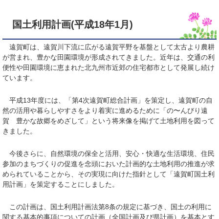
国土利用計画(平成18年1月)
遠賀町は、遠賀川下流に広がる遠賀平野を基盤として太古より農耕
が営まれ、豊かな田園環境が形成されてきました。近年は、交通の利
便性や田園環境に恵まれた北九州市近郊の住宅都市として発展し続け
ています。
平成13年度には、「第4次遠賀町総合計画」を策定し、遠賀町の自
然の活用や暮らしやすさをより着実に進めるために「の〜んびり遠
賀 豊かな故郷をめざして」という将来像を掲げて土地利用を図って
きました。
今後さらに、自然環境の保全と活用、安心・快適な生活環境、住民
参加のまちづくりの促進を念頭においた計画的な土地利用の推進が求
められていることから、その実現に向けた指針として「遠賀町国土利
用計画」を策定することにしました。
この計画は、国土利用計画法第8条の規定に基づき、国土の利用に
関する基本的事項についての計画（全国計画及び県計画）を基本とす