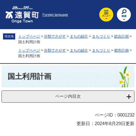
ペ
メ
ー
ニ
Foreign language
ジ
ュ
の
ー
先
を
頭
飛
トップページ
>
分類でさがす
>
まちの紹介
>
まちづくり
>
総合計画
>
現在地
で
ば
国土利用計画
す
し
トップページ
>
分類でさがす
>
まちの紹介
>
まちづくり
>
都市計画
>
。
て
国土利用計画
本
文
本
へ
文
国土利用計画
ページ内目次
ページID：0001232
更新日：2024年8月29日更新