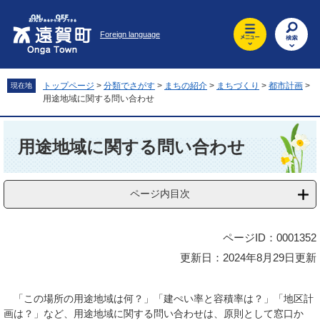
ペ
メ
ー
ニ
Foreign language
ジ
ュ
の
ー
先
を
頭
飛
トップページ
>
分類でさがす
>
まちの紹介
>
まちづくり
>
都市計画
>
現在地
で
ば
用途地域に関する問い合わせ
す
し
。
て
本
本
文
用途地域に関する問い合わせ
文
へ
ページ内目次
ページID：0001352
更新日：2024年8月29日更新
「この場所の用途地域は何？」「建ぺい率と容積率は？」「地区計
画は？」など、用途地域に関する問い合わせは、原則として窓口か