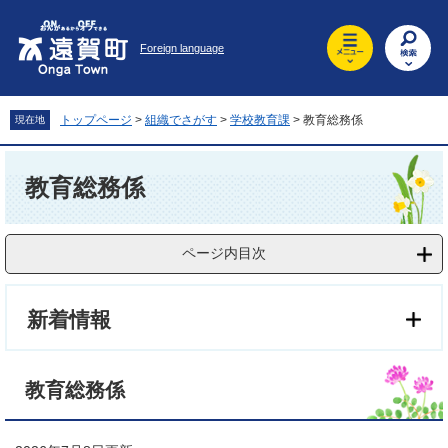
ペ
メ
ー
ニ
Foreign language
ジ
ュ
の
ー
先
を
頭
飛
トップページ
>
組織でさがす
>
学校教育課
>
教育総務係
現在地
で
ば
す
し
本
。
て
文
教育総務係
本
文
へ
ページ内目次
新着情報
教育総務係