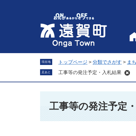
ペ
メ
ー
ニ
ジ
ュ
の
ー
先
を
頭
飛
で
ば
す
し
。
て
トップページ
>
分類でさがす
>
ま
現在地
本
工事等の発注予定・入札結果
足あと
文
へ
本
文
工事等の発注予定