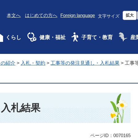
本文へ
はじめての方へ
Foreign language
拡大
文字サイズ
くらし
健康・福祉
子育て・教育
産
ちの紹介
>
入札・契約
>
工事等の発注見通し・入札結果
>
工事
・入札結果
ページID：0070165