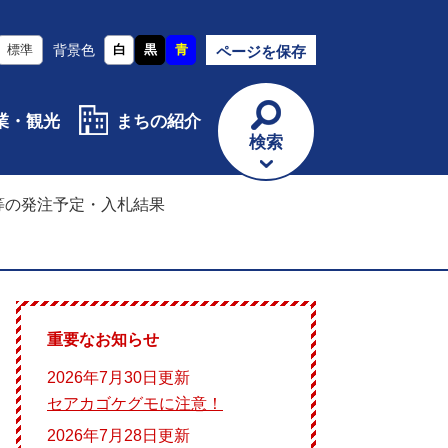
標準
背景色
白
黒
青
ページを保存
業・観光
まちの紹介
検索
等の発注予定・入札結果
重要なお知らせ
2026年7月30日更新
セアカゴケグモに注意！
2026年7月28日更新