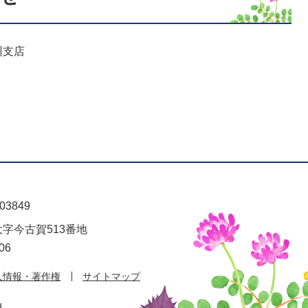
州支店
03849
大字今古賀513番地
06
人情報・著作権
サイトマップ
d.