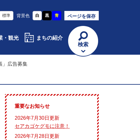
標準
背景色
白
黒
青
ページを保存
業・観光
まちの紹介
検索
帳」広告募集
重要なお知らせ
2026年7月30日更新
セアカゴケグモに注意！
2026年7月28日更新