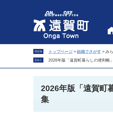
ペ
メ
ー
ニ
ジ
ュ
の
ー
先
を
頭
飛
で
ば
す
し
。
て
トップページ
>
組織でさがす
>
み
現在地
本
2026年版「遠賀町暮らしの便利帳
足あと
文
へ
本
文
2026年版「遠賀
集