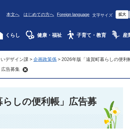
本文へ
はじめての方へ
Foreign language
拡大
文字サイズ
くらし
健康・福祉
子育て・教育
産
らいデザイン課
>
企画政策係
>
2026年版「遠賀町暮らしの便利
」広告募集
町暮らしの便利帳」広告募