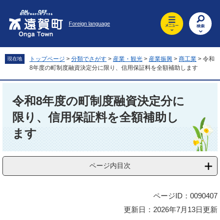
ペ
メ
ー
ニ
Foreign language
ジ
ュ
の
ー
先
を
頭
飛
トップページ
>
分類でさがす
>
産業・観光
>
産業振興
>
商工業
>
令和
現在地
で
ば
8年度の町制度融資決定分に限り、信用保証料を全額補助します
す
し
。
て
本
本
文
令和8年度の町制度融資決定分に
文
限り、信用保証料を全額補助し
へ
ます
ページ内目次
ページID：0090407
更新日：2026年7月13日更新