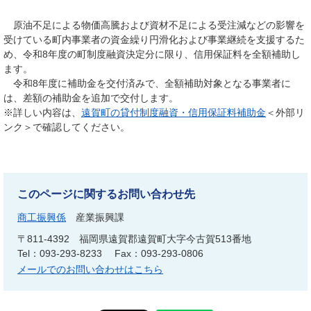
原油不足による物価高騰および資材不足による受注減などの影響を
受けている町内事業者の資金繰り円滑化および事業継続を支援するた
め、令和8年度の町制度融資決定分に限り、信用保証料を全額補助し
ます。
令和8年度に補助金を交付済みで、全額補助対象となる事業者に
は、差額の補助金を追加で交付します。
※詳しい内容は、
遠賀町の貸付制度融資・信用保証料補助金
＜外部リ
ンク＞で確認してください。​
このページに関するお問い合わせ先
商工振興係
産業振興課
〒811-4392
福岡県遠賀郡遠賀町大字今古賀513番地
Tel：093-293-8233
Fax：093-293-0806
メールでのお問い合わせはこちら