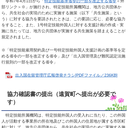
令和7年4月1日から「
特定技能基準省令の一部を改正する省令
＜外
部リンク＞
※」が施行され、特定技能所属機関は、地方公共団体か
ら、共生社会の実現のために実施する施策（以下「共生施策」とい
う）に対する協力を要請されたときは、この要請に応じ、必要な協力
をすること、また、1号特定技能外国人に対する支援計画の作成・実
施に当たっては、地方公共団体が実施する共生施策を踏まえることが
規定されました。
※「特定技能雇用契約及び一号特定技能外国人支援計画の基準等を定
める省令の一部を改正する省令」及び「出入国管理及び難民認定法施
行規則の一部を改正する省令」
出入国在留管理庁広報啓発チラシ[PDFファイル／236KB]
協力確認書の提出（遠賀町へ提出が必要で
す）
特定技能所属機関は、特定技能外国人の受入れに当たり、この外国
人が活動する事業所の所在地及びこの外国人の住居地が属する市区町
村に対して、地方公共団体から、共生社会の実現のために実施する施