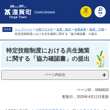
ペ
メ
ー
ニ
Foreign language
ジ
ュ
の
ー
先
を
頭
飛
トップページ
>
分類でさがす
>
産業・観光
>
産業振興
>
雇用・労働
>
現在地
で
ば
特定技能制度における共生施策に関する「協力確認書」の提出
す
し
。
て
本
本
文
特定技能制度における共生施策
文
に関する「協力確認書」の提出
へ
ページ内目次
ページID：0068820
更新日：2025年4月11日更新