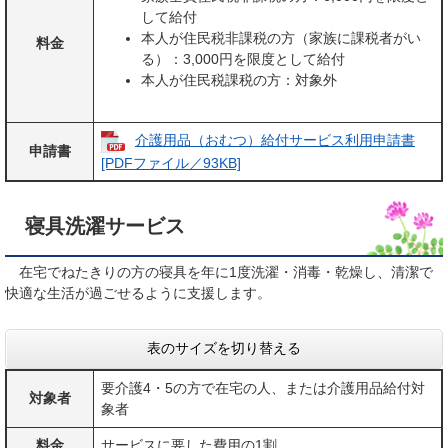
して給付
本人が住民税非課税の方（家族に課税者がい
料金
る）：3,000円を限度として給付
本人が住民税課税の方：対象外
介護用品（おむつ）給付サービス利用申請書
申請書
[PDFファイル／93KB]
寝具洗濯サービス
在宅でねたきりの方の寝具を年に1度洗濯・消毒・乾燥し、清潔で
快適な生活が過ごせるように支援します。
表のサイズを切り替える
要介護4・5の方で在宅の人、または介護用品給付対
対象者
象者
料金
サービスに要した費用の1割