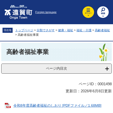
ペ
メ
ー
ニ
Foreign language
ジ
ュ
の
ー
先
を
頭
飛
トップページ
>
分類でさがす
>
健康・福祉
>
福祉・介護
>
高齢者福祉
現在地
で
ば
>
高齢者福祉事業
す
し
。
て
本
本
文
高齢者福祉事業
文
へ
ページ内目次
ページID：0001498
更新日：2026年6月8日更新
令和8年度高齢者福祉のしおり [PDFファイル／1.68MB]