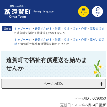
ペ
メ
ー
ニ
Foreign language
ジ
ュ
の
ー
先
を
頭
飛
トップページ
>
分類でさがす
>
健康・福祉
>
福祉・介護
>
高齢者福祉
現在地
で
ば
>
遠賀町で福祉有償運送を始めませんか
す
し
トップページ
>
分類でさがす
>
健康・福祉
>
福祉・介護
>
障がい者福
。
て
祉
>
遠賀町で福祉有償運送を始めませんか
本
文
本
へ
文
遠賀町で福祉有償運送を始めま
せんか
ページ内目次
ページID：0036050
更新日：2023年5月24日更新