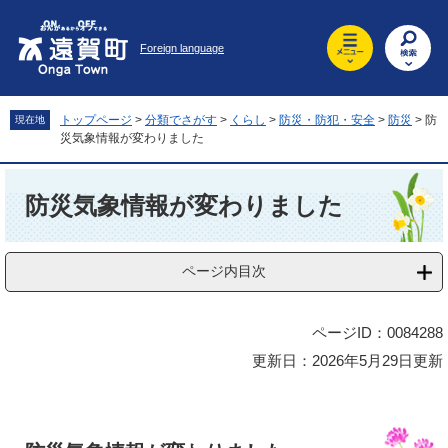
ペ
メ
ー
ニ
Foreign language
ジ
ュ
の
ー
先
を
頭
飛
トップページ
>
分類でさがす
>
くらし
>
防災・防犯・安全
>
防災
>
防
現在地
で
ば
災気象情報が変わりました
す
し
。
て
本
本
文
防災気象情報が変わりました
文
へ
ページ内目次
ページID：0084288
更新日：2026年5月29日更新