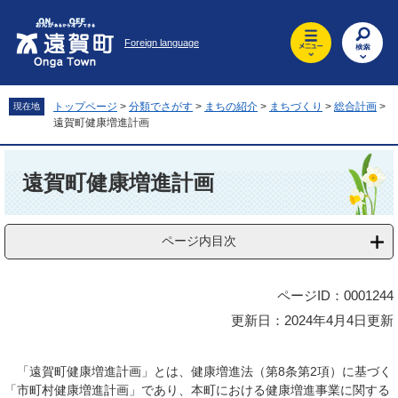
ペ
メ
ー
ニ
Foreign language
ジ
ュ
の
ー
先
を
頭
飛
トップページ
>
分類でさがす
>
まちの紹介
>
まちづくり
>
総合計画
>
現在地
で
ば
遠賀町健康増進計画
す
し
。
て
本
本
文
遠賀町健康増進計画
文
へ
ページ内目次
ページID：0001244
更新日：2024年4月4日更新
「遠賀町健康増進計画」とは、健康増進法（第8条第2項）に基づく
「市町村健康増進計画」であり、本町における健康増進事業に関する